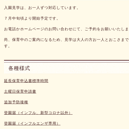
こいのぼり
入園見学は、お一人ずつ対応しています。
2026/7/0
７月中旬頃より開始予定です。
７月献立
お電話かホームページのお問い合わせにて、ご予約をお願いいたしま
2026/5/0
尚、保育中のご案内になるため、見学は大人の方お一人とおこさまで
６月献立
す。
2026/4/0
５月献立
各種様式
2026/4/0
４月献立
延長保育申込書標準時間
2026/4/1
土曜日保育申請書
４月の誕
追加予防接種
登園届（インフル、新型コロナ以外）
登園届（インフルエンザ専用）