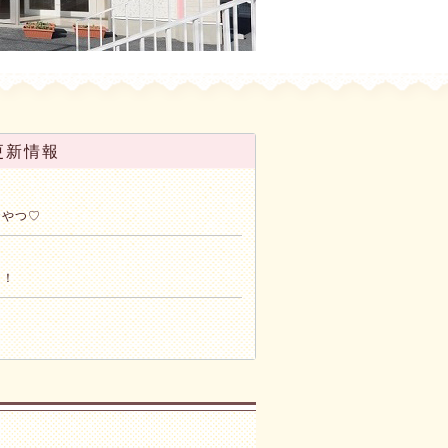
更新情報
4
おやつ♡
2
き！
2
1
日お祝い会
3